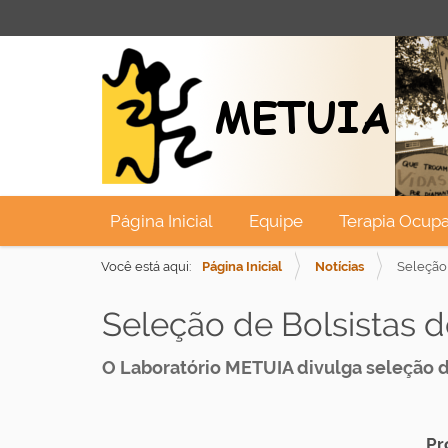
N
Página Inicial
Equipe
Terapia Ocupa
a
v
Você está aqui:
Página Inicial
Notícias
Seleção 
e
Seleção de Bolsistas 
g
a
O Laboratório METUIA divulga seleção d
ç
ã
o
Pr