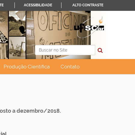
TE
ACESSIBILIDADE
ALTO CONTRASTE
Busca
Busca Avançada…
Produção Científica
Contato
agosto a dezembro/2018.
ial