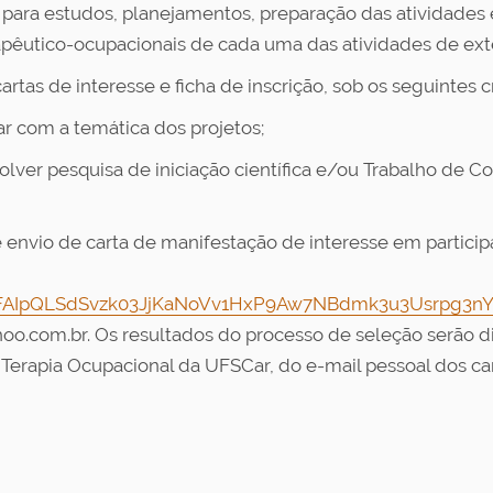
para estudos, planejamentos, preparação das atividades e
pêutico-ocupacionais de cada uma das atividades de exte
tas de interesse e ficha de inscrição, sob os seguintes cr
r com a temática dos projetos;
er pesquisa de iniciação científica e/ou Trabalho de C
e envio de carta de manifestação de interesse em partici
/1FAIpQLSdSvzk03JjKaNoVv1HxP9Aw7NBdmk3u3Usrpg3nY
ahoo.com.br. Os resultados do processo de seleção serão 
erapia Ocupacional da UFSCar, do e-mail pessoal dos can