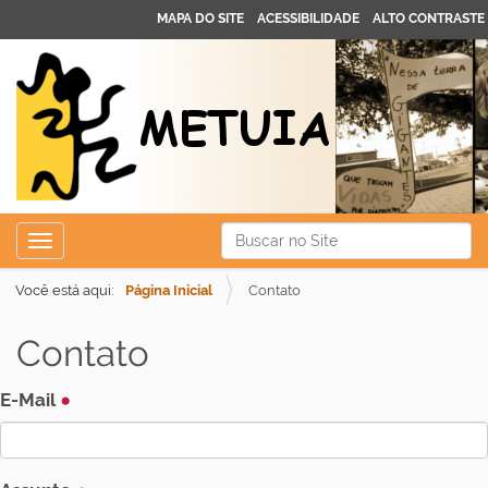
MAPA DO SITE
ACESSIBILIDADE
ALTO CONTRASTE
N
Busca
Toggle navigation
a
Busca Avançada…
v
Você está aqui:
Página Inicial
Contato
e
Contato
g
a
E-Mail
ç
ã
o