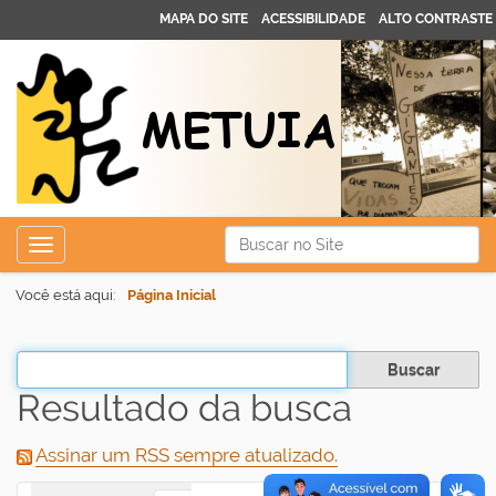
MAPA DO SITE
ACESSIBILIDADE
ALTO CONTRASTE
N
Busca
Toggle navigation
a
Busca Avançada…
v
Você está aqui:
Página Inicial
e
g
Filtrar os resultados
a
Resultado da busca
ç
ã
Assinar um RSS sempre atualizado.
o