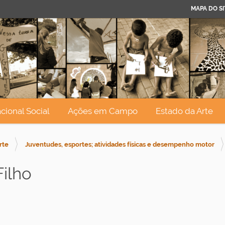
MAPA DO SI
cional Social
Ações em Campo
Estado da Arte
rte
Juventudes, esportes; atividades físicas e desempenho motor
ilho