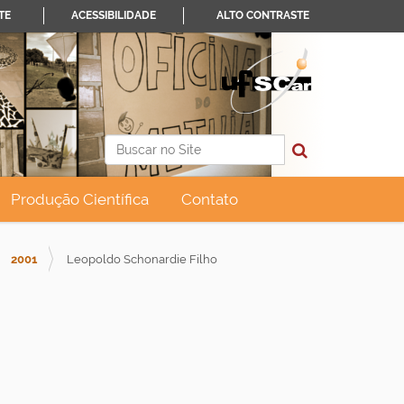
TE
ACESSIBILIDADE
ALTO CONTRASTE
Busca
Busca Avançada…
Produção Científica
Contato
2001
Leopoldo Schonardie Filho