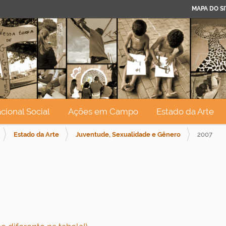
MAPA DO SI
cional Social
Ações em Campo
Estado da Arte
Estado da Arte
Juventude, Sexualidade e Gênero
2007