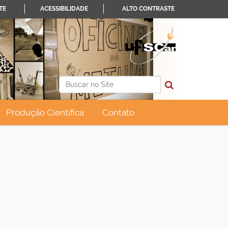
TE
ACESSIBILIDADE
ALTO CONTRASTE
Busca
Busca Avançada…
Produção Científica
Contato