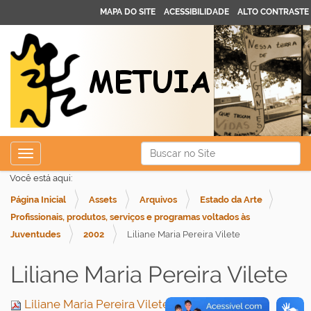
MAPA DO SITE
ACESSIBILIDADE
ALTO CONTRASTE
N
Busca
Toggle navigation
a
Busca Avançada…
Você está aqui:
v
Página Inicial
Assets
Arquivos
Estado da Arte
e
Profissionais, produtos, serviços e programas voltados às
g
Juventudes
2002
Liliane Maria Pereira Vilete
a
ç
Liliane Maria Pereira Vilete
ã
o
Liliane Maria Pereira Vilete.pdf
— 1.8 MB