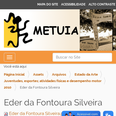
MAPA DO SITE
ACESSIBILIDADE
ALTO CONTRASTE
N
Busca
Toggle navigation
a
Busca Avançada…
Você está aqui:
v
Página Inicial
Assets
Arquivos
Estado da Arte
e
Juventudes, esportes; atividades físicas e desempenho motor
g
2010
Eder da Fontoura Silveira
a
ç
Eder da Fontoura Silveira
ã
o
Eder da Fontoura Silveira.pdf
— 1.5 MB