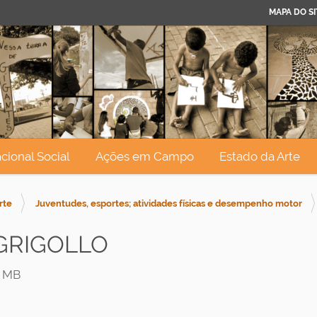
MAPA DO SI
cional Social
Ações em Campo
Estado da Arte
rte
Juventudes, esportes; atividades físicas e desempenho motor
GRIGOLLO
4 MB